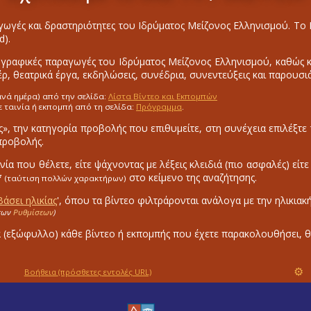
ωγές και δραστηριότητες του Ιδρύματος Μείζονος Ελληνισμού. Τ
d).
γραφικές παραγωγές του Ιδρύματος Μείζονος Ελληνισμού, καθώς και
ρ, θεατρικά έργα, εκδηλώσεις, συνέδρια, συνεντεύξεις και παρουσιά
ανά ημέρα) από την σελίδα:
Λίστα Βίντεο και Εκπομπών
ε ταινία ή εκπομπή από τη σελίδα:
Πρόγραμμα
.
ς», την κατηγορία προβολής που επιθυμείτε, στη συνέχεια επιλέξτε 
 προβολής.
αινία που θέλετε, είτε ψάχνοντας με λέξεις κλειδιά (πιο ασφαλές) είτ
*
στο κείμενο της αναζήτησης.
(ταύτιση πολλών χαρακτήρων)
Βάσει ηλικίας
', όπου τα βίντεο φιλτράρονται ανάλογα με την ηλικιακ
 των
Ρυθμίσεων
)
α (εξώφυλλο) κάθε βίντεο ή εκπομπής που έχετε παρακολουθήσει, θ
⚙
Βοήθεια
(πρόσθετες εντολές URL)