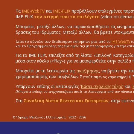
Τα
IME-WebTV
και
IME-FLIX
προβάλλουν επιλεγμένες παραγ
IME-FLIX
την στιγμή που το επιλέγετε
(video-on-deman
Μπορείτε, μεταξύ άλλων, να παρακολουθήσετε τις κινηματο
δράσεις του Ιδρύματος. Μεταξύ άλλων, θα βρείτε ντοκιμαντέ
Δείτε το σύνολο των διαθέσιμων εκπομπών μας από το
IME-WebTV
(
και το Πρόγραμμα (όλης της εβδομάδας) με πληροφορίες για την κάθ
Για το IME-FLIX, επιλέξτε από τη λίστα: «Επιλογή Κατηγορία
μέσα στον κύκλο («Play») για να μεταφερθείτε στην σελίδα
Μπορείτε με τη λειτουργία της
αναζήτησης
, να βρείτε την τ
χρησιμοποίησης των συμβόλων
?
ή
(ταύτιση ενός χαρακτήρα)
Υπάρχουν επίσης οι λειτουργίες '
Βάσει σχολικής τάξης
' και '
(Μπορείτε επίσης να ενεργοποιήσετε αυτές τις λειτουργίες από τον πίνακα
Στη
Συνολική Λίστα Βίντεο και Εκπομπών
, στην εικόν
© Ίδρυμα Μείζονος Ελληνισμού,
2022 - 2026