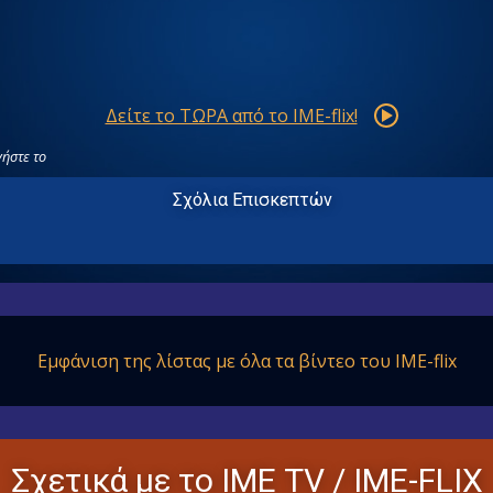
Δείτε το ΤΩΡΑ από το IME-flix!
ήστε το
Σχόλια Επισκεπτών
Εμφάνιση της λίστας με όλα
τα βίντεο του IME-flix
Σχετικά με το ΙΜΕ ΤV / IME-FLIX