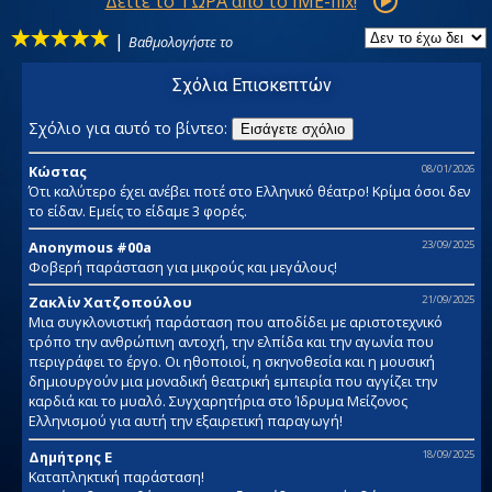
Δείτε το ΤΩΡΑ από το IME-flix!
|
Βαθμολογήστε το
Σχόλια Επισκεπτών
Σχόλιο για αυτό το βίντεο:
Εισάγετε σχόλιο
Κώστας
08/01/2026
Ότι καλύτερο έχει ανέβει ποτέ στο Ελληνικό θέατρο! Κρίμα όσοι δεν
το είδαν. Εμείς το είδαμε 3 φορές.
Anonymous #00a
23/09/2025
Φοβερή παράσταση για μικρούς και μεγάλους!
Ζακλίν Χατζοπούλου
21/09/2025
Μια συγκλονιστική παράσταση που αποδίδει με αριστοτεχνικό
τρόπο την ανθρώπινη αντοχή, την ελπίδα και την αγωνία που
περιγράφει το έργο. Οι ηθοποιοί, η σκηνοθεσία και η μουσική
δημιουργούν μια μοναδική θεατρική εμπειρία που αγγίζει την
καρδιά και το μυαλό. Συγχαρητήρια στο Ίδρυμα Μείζονος
Ελληνισμού για αυτή την εξαιρετική παραγωγή!
Δημήτρης Ε
18/09/2025
Καταπληκτική παράσταση!