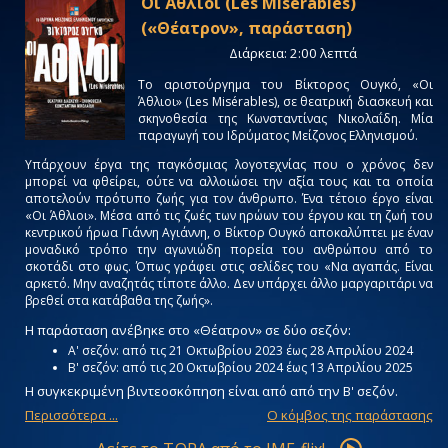
Οι Άθλιοι (Les Misérables)
(«Θέατρον», παράσταση)
Διάρκεια: 2:00 λεπτά
Tο αριστούργημα του Βίκτορος Ουγκό, «Οι
Άθλιοι» (Les Misérables), σε θεατρική διασκευή και
σκηνοθεσία της Κωνσταντίνας Νικολαΐδη. Μία
παραγωγή του Ιδρύματος Μείζονος Ελληνισμού.
Υπάρχουν έργα της παγκόσμιας λογοτεχνίας που ο χρόνος δεν
μπορεί να φθείρει, ούτε να αλλοιώσει την αξία τους και τα οποία
αποτελούν πρότυπο ζωής για τον άνθρωπο. Ένα τέτοιο έργο είναι
«Οι Άθλιοι». Μέσα από τις ζωές των ηρώων του έργου και τη ζωή του
κεντρικού ήρωα Γιάννη Αγιάννη, ο Βίκτορ Ουγκό αποκαλύπτει με έναν
μοναδικό τρόπο την αγωνιώδη πορεία του ανθρώπου από το
σκοτάδι στο φως. Όπως γράφει στις σελίδες του «Να αγαπάς. Είναι
αρκετό. Μην αναζητάς τίποτε άλλο. Δεν υπάρχει άλλο μαργαριτάρι να
βρεθεί στα κατάβαθα της ζωής».
Η παράσταση ανέβηκε στο «Θέατρον» σε δύο σεζόν:
Α' σεζόν: από τις 21 Οκτωβρίου 2023 έως 28 Απριλίου 2024
Β' σεζόν: από τις 20 Οκτωβρίου 2024 έως 13 Απριλίου 2025
Η συγκεκριμένη βιντεοσκόπηση είναι από από την Β' σεζόν.
Περισσότερα ...
Ο κόμβος της παράστασης