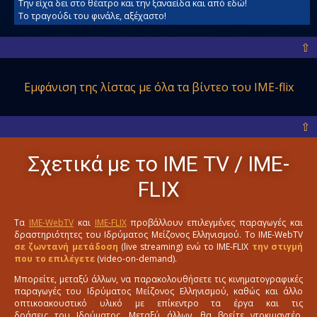
Την είχα δει στο θέατρο και την ξαναείδα και από εδώ!
Το τραγούδι του φινάλε, αξέχαστο!
⇧
Εμφάνιση της λίστας με όλα
τα βίντεο του IME-flix
⇧
Σχετικά με το ΙΜΕ ΤV / IME-
FLIX
Τα
IME-WebTV
και
IME-FLIX
προβάλλουν επιλεγμένες παραγωγές και
δραστηριότητες του Ιδρύματος Μείζονος Ελληνισμού. Το IME-WebTV
σε ζωντανή μετάδοση
(live streaming) ενώ το IME-FLIX
την στιγμή
που το επιλέγετε
(video-on-demand).
Μπορείτε, μεταξύ άλλων, να παρακολουθήσετε τις κινηματογραφικές
παραγωγές του Ιδρύματος Μείζονος Ελληνισμού, καθώς και άλλο
οπτικοακουστικό υλικό με επίκεντρο τα έργα και τις
δράσεις του Ιδρύματος. Μεταξύ άλλων, θα βρείτε ντοκιμαντέρ,