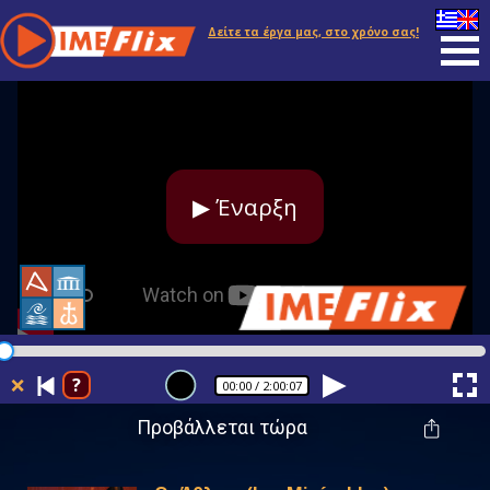
Δείτε τα έργα μας, στο χρόνο σας!
▶ Έναρξη
❌
?
00:00
/ 2:00:07
Προβάλλεται τώρα