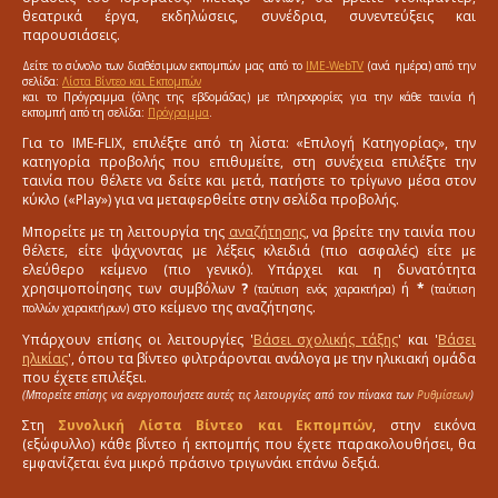
θεατρικά έργα, εκδηλώσεις, συνέδρια, συνεντεύξεις και
παρουσιάσεις.
Δείτε το σύνολο των διαθέσιμων εκπομπών μας από το
IME-WebTV
(ανά ημέρα) από την
σελίδα:
Λίστα Βίντεο και Εκπομπών
και το Πρόγραμμα (όλης της εβδομάδας) με πληροφορίες για την κάθε ταινία ή
εκπομπή από τη σελίδα:
Πρόγραμμα
.
Για το IME-FLIX, επιλέξτε από τη λίστα: «Επιλογή Κατηγορίας», την
κατηγορία προβολής που επιθυμείτε, στη συνέχεια επιλέξτε την
ταινία που θέλετε να δείτε και μετά, πατήστε το τρίγωνο μέσα στον
κύκλο («Play») για να μεταφερθείτε στην σελίδα προβολής.
Μπορείτε με τη λειτουργία της
αναζήτησης
, να βρείτε την ταινία που
θέλετε, είτε ψάχνοντας με λέξεις κλειδιά (πιο ασφαλές) είτε με
ελεύθερο κείμενο (πιο γενικό). Υπάρχει και η δυνατότητα
χρησιμοποίησης των συμβόλων
?
ή
*
(ταύτιση ενός χαρακτήρα)
(ταύτιση
στο κείμενο της αναζήτησης.
πολλών χαρακτήρων)
Υπάρχουν επίσης οι λειτουργίες '
Βάσει σχολικής τάξης
' και '
Βάσει
ηλικίας
', όπου τα βίντεο φιλτράρονται ανάλογα με την ηλικιακή ομάδα
που έχετε επιλέξει.
(Μπορείτε επίσης να ενεργοποιήσετε αυτές τις λειτουργίες από τον πίνακα των
Ρυθμίσεων
)
Στη
Συνολική Λίστα Βίντεο και Εκπομπών
, στην εικόνα
(εξώφυλλο) κάθε βίντεο ή εκπομπής που έχετε παρακολουθήσει, θα
εμφανίζεται ένα μικρό πράσινο τριγωνάκι επάνω δεξιά.