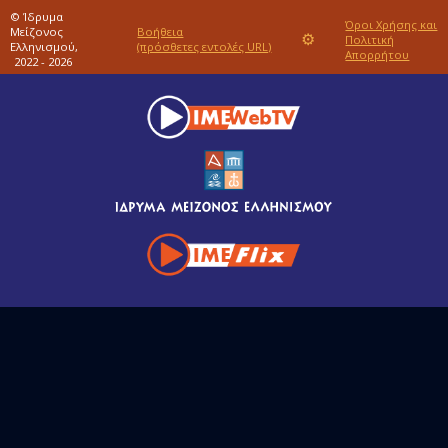
© Ίδρυμα
Όροι Χρήσης και
Μείζονος
Βοήθεια
⚙
Πολιτική
Ελληνισμού,
(πρόσθετες εντολές URL)
Απορρήτου
2022 - 2026