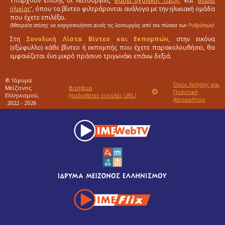
Υπάρχουν επίσης οι λειτουργίες '
Βάσει σχολικής τάξης
' και '
Βάσει
ηλικίας
', όπου τα βίντεο φιλτράρονται ανάλογα με την ηλικιακή ομάδα
που έχετε επιλέξει.
(Μπορείτε επίσης να ενεργοποιήσετε αυτές τις λειτουργίες από τον πίνακα των
Ρυθμίσεων
)
Στη
Συνολική Λίστα Βίντεο και Εκπομπών
, στην εικόνα
(εξώφυλλο) κάθε βίντεο ή εκπομπής που έχετε παρακολουθήσει, θα
εμφανίζεται ένα μικρό πράσινο τριγωνάκι επάνω δεξιά.
© Ίδρυμα
Όροι Χρήσης και
Μείζονος
Βοήθεια
⚙
Πολιτική
Ελληνισμού,
(πρόσθετες εντολές URL)
Απορρήτου
2022 - 2026