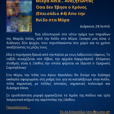
Mικρά Aσία... Aναζητώντας
Όσα δεν Έβησε ο Χρόνος
(Eπεισόδιο #4) Απο την
Κνίδο στα Μύρα
Διάρκεια: 28 λεπτά
Ένα οδοιπορικό στο νότιο τμήμα των παραλίων
της Μικράς Ασίας, από την Κνίδο στα Μύρα. Ξεναγοί μας είναι ο
διάλογος δύο ψυχών, που περιπλανώνται στο χώρο και το χρόνο
αναζητώντας τις ρίζες τους.
Εδώ η περιήγηση ξεκινά από την Καύνο με τους λαξευτούς τάφους. Το
ταξίδι συνεχίζεται στο Λίβισι, την αρχαία Καρμυλησσό. Επόμενος
σταθμός είναι η Ξάνθος την οποία φέρεται να ίδρυσε ο Ομηρικός
Σαρπηδόνας!
Στα Μύρα, την πόλη του Αγίου Νικολάου θα δούμε την διάσημη
εκκλησία αφιερωμένη στη μνήμη του για να καταλήξουμε στην Κνίδο,
πόλη σημαντική, με πόλλες αποικίες, σημαντικό πολιτισμό και
διάσημα τέκνα.
Σε τρισδιάστατη μορφή εμφανίζεται το λιμάνι της Κνίδου και τρία
λατρευτικά κτήρια της ακρόπολης της Ξάνθου.
Περισσότερα ...
Tο 4ο Eπεισόδιο (στο films.ime.gr)