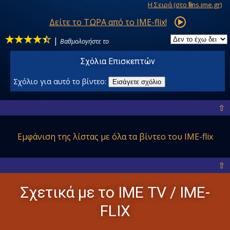
Η Σειρά (στο films.ime.gr)
Δείτε το ΤΩΡΑ από το IME-flix!
|
Βαθμολογήστε το
Σχόλια Επισκεπτών
Σχόλιο για αυτό το βίντεο:
Εισάγετε σχόλιο
⇧
Εμφάνιση της λίστας με όλα
τα βίντεο του IME-flix
⇧
Σχετικά με το ΙΜΕ ΤV / IME-
FLIX