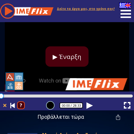
Δείτε τα έργα μας, στο χρόνο σας!
▶ Έναρξη
❌
?
00:00
/ 28:33
Προβάλλεται τώρα