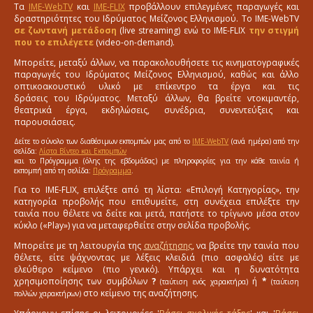
Τα
IME-WebTV
και
IME-FLIX
προβάλλουν επιλεγμένες παραγωγές και
δραστηριότητες του Ιδρύματος Μείζονος Ελληνισμού. Το IME-WebTV
σε ζωντανή μετάδοση
(live streaming) ενώ το IME-FLIX
την στιγμή
που το επιλέγετε
(video-on-demand).
Μπορείτε, μεταξύ άλλων, να παρακολουθήσετε τις κινηματογραφικές
παραγωγές του Ιδρύματος Μείζονος Ελληνισμού, καθώς και άλλο
οπτικοακουστικό υλικό με επίκεντρο τα έργα και τις
δράσεις του Ιδρύματος. Μεταξύ άλλων, θα βρείτε ντοκιμαντέρ,
θεατρικά έργα, εκδηλώσεις, συνέδρια, συνεντεύξεις και
παρουσιάσεις.
Δείτε το σύνολο των διαθέσιμων εκπομπών μας από το
IME-WebTV
(ανά ημέρα) από την
σελίδα:
Λίστα Βίντεο και Εκπομπών
και το Πρόγραμμα (όλης της εβδομάδας) με πληροφορίες για την κάθε ταινία ή
εκπομπή από τη σελίδα:
Πρόγραμμα
.
Για το IME-FLIX, επιλέξτε από τη λίστα: «Επιλογή Κατηγορίας», την
κατηγορία προβολής που επιθυμείτε, στη συνέχεια επιλέξτε την
ταινία που θέλετε να δείτε και μετά, πατήστε το τρίγωνο μέσα στον
κύκλο («Play») για να μεταφερθείτε στην σελίδα προβολής.
Μπορείτε με τη λειτουργία της
αναζήτησης
, να βρείτε την ταινία που
θέλετε, είτε ψάχνοντας με λέξεις κλειδιά (πιο ασφαλές) είτε με
ελεύθερο κείμενο (πιο γενικό). Υπάρχει και η δυνατότητα
χρησιμοποίησης των συμβόλων
?
ή
*
(ταύτιση ενός χαρακτήρα)
(ταύτιση
στο κείμενο της αναζήτησης.
πολλών χαρακτήρων)