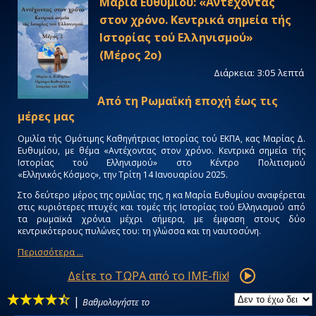
Μαρία Ευθυμίου: «Αντέχοντας
στον χρόνο. Κεντρικά σημεία τής
Ιστορίας τού Ελληνισμού»
(Μέρος 2ο)
Διάρκεια: 3:05 λεπτά
Από τη Ρωμαϊκή εποχή έως τις
μέρες μας
Ομιλία τής Ομότιμης Καθηγήτριας Ιστορίας τού ΕΚΠΑ, κας Μαρίας Δ.
Ευθυμίου, με θέμα «Αντέχοντας στον χρόνο. Κεντρικά σημεία τής
Ιστορίας τού Ελληνισμού» στο Κέντρο Πολιτισμού
«Ελληνικός Κόσμος», την Τρίτη 14 Ιανουαρίου 2025.
Στο δεύτερο μέρος της ομιλίας της, η κα Μαρία Ευθυμίου αναφέρεται
στις κυριότερες πτυχές και τομές τής Ιστορίας τού Ελληνισμού από
τα ρωμαϊκά χρόνια μέχρι σήμερα, με έμφαση στους δύο
κεντρικότερους πυλώνες του: τη γλώσσα και τη ναυτοσύνη.
Περισσότερα ...
Δείτε το ΤΩΡΑ από το IME-flix!
|
Βαθμολογήστε το