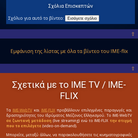
Σχόλια Επισκεπτών
Σχόλιο για αυτό το βίντεο:
Εισάγετε σχόλιο
⇧
Εμφάνιση της λίστας με όλα
τα βίντεο του IME-flix
⇧
Σχετικά με το ΙΜΕ ΤV / IME-
FLIX
Τα
IME-WebTV
και
IME-FLIX
προβάλλουν επιλεγμένες παραγωγές και
δραστηριότητες του Ιδρύματος Μείζονος Ελληνισμού. Το IME-WebTV
σε ζωντανή μετάδοση
(live streaming) ενώ το IME-FLIX
την στιγμή
που το επιλέγετε
(video-on-demand).
Μπορείτε, μεταξύ άλλων, να παρακολουθήσετε τις κινηματογραφικές