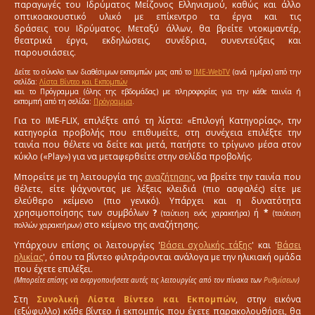
παραγωγές του Ιδρύματος Μείζονος Ελληνισμού, καθώς και άλλο
οπτικοακουστικό υλικό με επίκεντρο τα έργα και τις
δράσεις του Ιδρύματος. Μεταξύ άλλων, θα βρείτε ντοκιμαντέρ,
θεατρικά έργα, εκδηλώσεις, συνέδρια, συνεντεύξεις και
παρουσιάσεις.
Δείτε το σύνολο των διαθέσιμων εκπομπών μας από το
IME-WebTV
(ανά ημέρα) από την
σελίδα:
Λίστα Βίντεο και Εκπομπών
και το Πρόγραμμα (όλης της εβδομάδας) με πληροφορίες για την κάθε ταινία ή
εκπομπή από τη σελίδα:
Πρόγραμμα
.
Για το IME-FLIX, επιλέξτε από τη λίστα: «Επιλογή Κατηγορίας», την
κατηγορία προβολής που επιθυμείτε, στη συνέχεια επιλέξτε την
ταινία που θέλετε να δείτε και μετά, πατήστε το τρίγωνο μέσα στον
κύκλο («Play») για να μεταφερθείτε στην σελίδα προβολής.
Μπορείτε με τη λειτουργία της
αναζήτησης
, να βρείτε την ταινία που
θέλετε, είτε ψάχνοντας με λέξεις κλειδιά (πιο ασφαλές) είτε με
ελεύθερο κείμενο (πιο γενικό). Υπάρχει και η δυνατότητα
χρησιμοποίησης των συμβόλων
?
ή
*
(ταύτιση ενός χαρακτήρα)
(ταύτιση
στο κείμενο της αναζήτησης.
πολλών χαρακτήρων)
Υπάρχουν επίσης οι λειτουργίες '
Βάσει σχολικής τάξης
' και '
Βάσει
ηλικίας
', όπου τα βίντεο φιλτράρονται ανάλογα με την ηλικιακή ομάδα
που έχετε επιλέξει.
(Μπορείτε επίσης να ενεργοποιήσετε αυτές τις λειτουργίες από τον πίνακα των
Ρυθμίσεων
)
Στη
Συνολική Λίστα Βίντεο και Εκπομπών
, στην εικόνα
(εξώφυλλο) κάθε βίντεο ή εκπομπής που έχετε παρακολουθήσει, θα