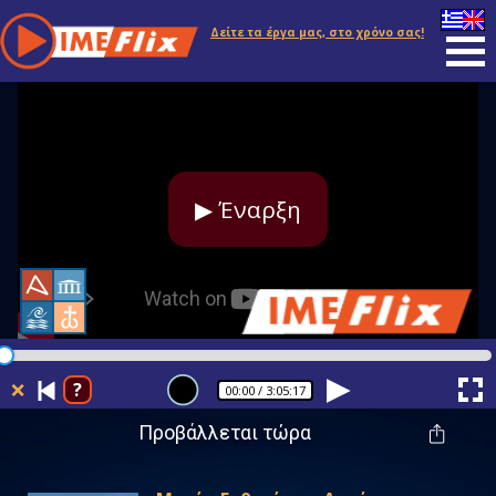
Δείτε τα έργα μας, στο χρόνο σας!
▶ Έναρξη
❌
?
00:00
/ 3:05:17
Προβάλλεται τώρα