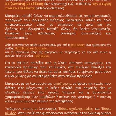
σε ζωντανή μετάδοση
(live streaming) ενώ το IME-FLIX
την στιγμή
που το επιλέγετε
(video-on-demand).
Μπορείτε, μεταξύ άλλων, να παρακολουθήσετε τις κινηματογραφικές
παραγωγές του Ιδρύματος Μείζονος Ελληνισμού, καθώς και άλλο
οπτικοακουστικό υλικό με επίκεντρο τα έργα και τις
δράσεις του Ιδρύματος. Μεταξύ άλλων, θα βρείτε ντοκιμαντέρ,
θεατρικά έργα, εκδηλώσεις, συνέδρια, συνεντεύξεις και
παρουσιάσεις.
Δείτε το σύνολο των διαθέσιμων εκπομπών μας από το
IME-WebTV
(ανά ημέρα) από την
σελίδα:
Λίστα Βίντεο και Εκπομπών
και το Πρόγραμμα (όλης της εβδομάδας) με πληροφορίες για την κάθε ταινία ή
εκπομπή από τη σελίδα:
Πρόγραμμα
.
Για το IME-FLIX, επιλέξτε από τη λίστα: «Επιλογή Κατηγορίας», την
κατηγορία προβολής που επιθυμείτε, στη συνέχεια επιλέξτε την
ταινία που θέλετε να δείτε και μετά, πατήστε το τρίγωνο μέσα στον
κύκλο («Play») για να μεταφερθείτε στην σελίδα προβολής.
Μπορείτε με τη λειτουργία της
αναζήτησης
, να βρείτε την ταινία που
θέλετε, είτε ψάχνοντας με λέξεις κλειδιά (πιο ασφαλές) είτε με
ελεύθερο κείμενο (πιο γενικό). Υπάρχει και η δυνατότητα
χρησιμοποίησης των συμβόλων
?
ή
*
(ταύτιση ενός χαρακτήρα)
(ταύτιση
στο κείμενο της αναζήτησης.
πολλών χαρακτήρων)
Υπάρχουν επίσης οι λειτουργίες '
Βάσει σχολικής τάξης
' και '
Βάσει
ηλικίας
', όπου τα βίντεο φιλτράρονται ανάλογα με την ηλικιακή ομάδα