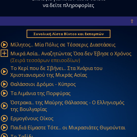
να δείτε πληροφορίες
⇧
Συνολική Λίστα Βίντεο και Εκπομπών
Mίλητος... Mία Πόλις σε Tέσσερις Διαστάσεις
Mικρά Aσία... Aναζητώντας Όσα δεν Έβησε ο Χρόνος
(Σειρά τεσσάρων επεισοδίων)
Το Κερί που δε Σβήνει... Στα Χνάρια του
Χριστιανισμού της Mικράς Aσίας
Θαλάσσιοι Δρόμοι - Κύπρος
Tα Λιμάνια της Πορφύρας
Όστρακα... της Μαύρης Θάλασσας - Ο Ελληνισμός
της Βουλγαρίας
Ερμογένους Οίκος
Παιδιά Είμαστε Τότε... οι Μικρασιάτες Θυμούνται
Το Ταξίδι