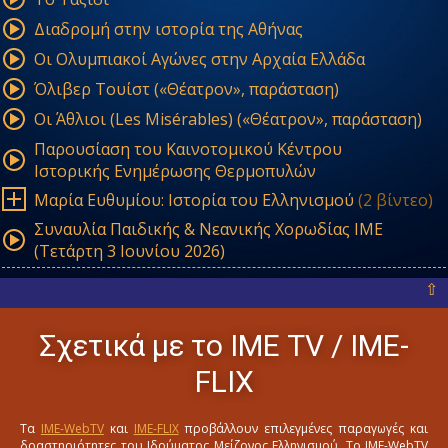
Διαδρομή στην ιστορία της Αθήνας
Οι Ολυμπιακοί Αγώνες στην Αρχαία Ελλάδα
Όλιβερ Τουίστ («Θέατρον», παράσταση)
Οι Άθλιοι (Les Misérables) («Θέατρον», παράσταση)
Παρουσίαση του Καινοτομικού Κέντρου
Ιστορικής Ενημέρωσης Θερμοπυλών
Μαρία Ευθυμίου: Ιστορία του Ελληνισμού
(2 βίντεο)
Συναυλία Παιδικής & Νεανικής Χορωδίας ΙΜΕ
(Τετάρτη 3 Ιουνίου 2026)
⇧
Σχετικά με το ΙΜΕ ΤV / IME-
FLIX
Τα
IME-WebTV
και
IME-FLIX
προβάλλουν επιλεγμένες παραγωγές και
δραστηριότητες του Ιδρύματος Μείζονος Ελληνισμού. Το IME-WebTV