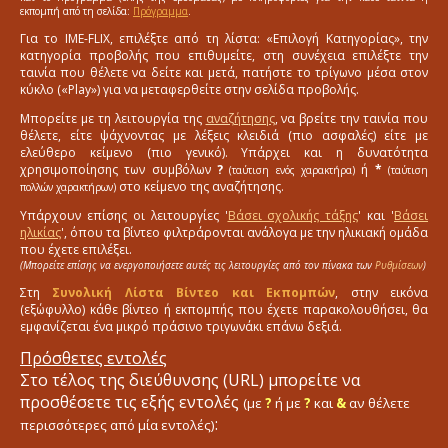
εκπομπή από τη σελίδα:
Πρόγραμμα
.
Για το IME-FLIX, επιλέξτε από τη λίστα: «Επιλογή Κατηγορίας», την
κατηγορία προβολής που επιθυμείτε, στη συνέχεια επιλέξτε την
ταινία που θέλετε να δείτε και μετά, πατήστε το τρίγωνο μέσα στον
κύκλο («Play») για να μεταφερθείτε στην σελίδα προβολής.
Μπορείτε με τη λειτουργία της
αναζήτησης
, να βρείτε την ταινία που
θέλετε, είτε ψάχνοντας με λέξεις κλειδιά (πιο ασφαλές) είτε με
ελεύθερο κείμενο (πιο γενικό). Υπάρχει και η δυνατότητα
χρησιμοποίησης των συμβόλων
?
ή
*
(ταύτιση ενός χαρακτήρα)
(ταύτιση
στο κείμενο της αναζήτησης.
πολλών χαρακτήρων)
Υπάρχουν επίσης οι λειτουργίες '
Βάσει σχολικής τάξης
' και '
Βάσει
ηλικίας
', όπου τα βίντεο φιλτράρονται ανάλογα με την ηλικιακή ομάδα
που έχετε επιλέξει.
(Μπορείτε επίσης να ενεργοποιήσετε αυτές τις λειτουργίες από τον πίνακα των
Ρυθμίσεων
)
Στη
Συνολική Λίστα Βίντεο και Εκπομπών
, στην εικόνα
(εξώφυλλο) κάθε βίντεο ή εκπομπής που έχετε παρακολουθήσει, θα
εμφανίζεται ένα μικρό πράσινο τριγωνάκι επάνω δεξιά.
Πρόσθετες εντολές
Στο τέλος της διεύθυνσης (URL) μπορείτε να
προσθέσετε τις εξής εντολές
(με
?
ή με
?
και
&
αν θέλετε
:
περισσότερες από μία εντολές)