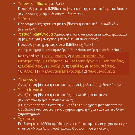
?show=x
ή
?flix=x
ή απλά
?x
Προβολή από το ΙΜΕflix του βίντεο ή της εκπομπής με κωδικό x
(π.χ. ?show=1)
(x: αριθμός από το 1 έως το 9800)
?info=x
Πληροφορίες σχετικά με το βίντεο ή εκπομπή με κωδικό x
(π.χ. ?info=9)
?cat=x
ή
?cat=Όνομα
(Λειτουργεί επίσης και μόνο με τα πρώτα γράμματα)
(ή με
αντί για
αν έχετε συμπεριλάβει και άλλες εντολές)
&
?
Προβολή κατηγορίας x στο IMEflix
(π.χ. ?cat=1
για την κατηγορία: «Ντοκιμαντέρ»
ή ?cat=Ντοκιμαντέρ
ή απλά ?cat=Ντοκ)
Κατηγορίες:
1
)
Ντοκιμαντέρ
,
2
)
Δραματοποιημένο
Ντοκιμαντέρ
,
3
)
Εκθέματα
,
4
)
Θεατρικά έργα
,
5
)
Συνεντεύξεις
,
6
)
Εκδηλώσεις
,
7
)
Συνέδρια
,
8
)
Ομιλίες
,
9
)
Παρουσιάσεις
,
10
)
Άλλα
,
11
)
(Μελλοντική Επέκταση)
,
12
)
Φιλοξενούμενα
?find=word
Αναζήτηση βίντεο ή εκπομπής με λέξη κλειδί
(π.χ. ?find=Πριήνη)
?search=word
Αναζήτηση βίντεο ή εκπομπής με ελεύθερο κείμενο
(π.χ. ?search=Πριήνη ή ?search=εικον*)
(Στις αναζητήσεις έχετε τη δυνατότητα να χρησιμοποιήσετε τα
σύμβολα ? για ταύτιση ενός χαρακτήρα, ή * για ταύτιση πολλών
χαρακτήρων)
?group=x
Επιλογή στο ΙΜΕflix ομάδας βίντεο ή εκπομπών
(π.χ. ?group=13
για
τη σειρά «Mικρά Aσία... Aναζητώντας Όσα
δεν Έβησε ο Χρόνος»)