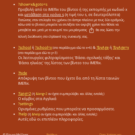
?show=x&goto=s
Προβολή από το ΙΜΕflix του βίντεο ή της εκπομπής με κωδικό x
και
μετάβαση στο χρόνο s
(η τιμή του s, σε δευτερόλεπτα)
Πατώντας στον επιλογέα του χρόνου (το άσπρο πλαίσιο με τους δύο αριθμούς,
κάτω από το βίντεο) μπορείτε να επιλέξετε τον ακριβή χρόνο που θέλετε να
μεταβείτε και μετά με το κουμπί του μοιράσματος
θα σας δώσει την
τελική διεύθυνση στο clipboard της συσκευής σας.
?school
ή
?school=x
&
?byAge
ή
?byAge=y
(στο παράδειγμα εδώ το x=6)
(στο παράδειγμα εδώ το y=3)
Οι λειτουργίες φιλτραρίσματος 'Βάσει σχολικής τάξης' και
'Βάσει ηλικίας' της λίστας των βίντεο του IMEflix.
?hide
Απόκρυψη των βίντεο που έχετε δει από τη λίστα ταινιών
ΙΜΕflix.
?lang=2
(ή
&lang=2
αν έχετε συμπεριλάβει και άλλες εντολές)
Ο κόμβος στα Αγγλικά
?settings
Ορισμένες ρυθμίσεις που μπορείτε να προσαρμόσετε.
?help
(ή
&help
αν έχετε συμπεριλάβει και άλλες εντολές)
Αυτές εδώ οι επιπλέον πληροφορίες.
© Ίδρυμα Μείζονος
Βοήθεια
Όροι Χρήσης και