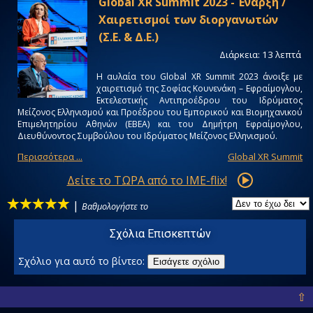
Global XR Summit 2023 - Έναρξη /
Χαιρετισμοί των διοργανωτών
(Σ.Ε. & Δ.Ε.)
Διάρκεια: 13 λεπτά
Η αυλαία του Global XR Summit 2023 άνοιξε με
χαιρετισμό της Σοφίας Κουνενάκη – Εφραίμογλου,
Εκτελεστικής Αντιπροέδρου του Ιδρύματος
Μείζονος Ελληνισμού και Προέδρου του Εμπορικού και Βιομηχανικού
Επιμελητηρίου Αθηνών (ΕΒΕΑ) και του Δημήτρη Εφραίμογλου,
Διευθύνοντος Συμβούλου του Ιδρύματος Μείζονος Ελληνισμού.
Περισσότερα ...
Global XR Summit
Δείτε το ΤΩΡΑ από το IME-flix!
|
Βαθμολογήστε το
Σχόλια Επισκεπτών
Σχόλιο για αυτό το βίντεο:
Εισάγετε σχόλιο
⇧