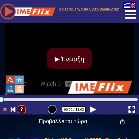
Δείτε τα έργα μας, στο χρόνο σας!
▶ Έναρξη
❌
?
00:00
/ 13:03
Προβάλλεται τώρα