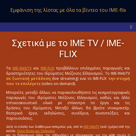
Εμφάνιση της λίστας με όλα
τα βίντεο του IME-flix
⇧
Σχετικά με το ΙΜΕ ΤV / IME-
FLIX
Τα
IME-WebTV
και
IME-FLIX
προβάλλουν επιλεγμένες παραγωγές και
δραστηριότητες του Ιδρύματος Μείζονος Ελληνισμού. Το IME-WebTV
σε ζωντανή μετάδοση
(live streaming) ενώ το IME-FLIX
την στιγμή
που το επιλέγετε
(video-on-demand).
Μπορείτε, μεταξύ άλλων, να παρακολουθήσετε τις κινηματογραφικές
παραγωγές του Ιδρύματος Μείζονος Ελληνισμού, καθώς και άλλο
οπτικοακουστικό υλικό με επίκεντρο τα έργα και τις
δράσεις του Ιδρύματος. Μεταξύ άλλων, θα βρείτε ντοκιμαντέρ,
θεατρικά έργα, εκδηλώσεις, συνέδρια, συνεντεύξεις και
παρουσιάσεις.
Δείτε το σύνολο των διαθέσιμων εκπομπών μας από το
IME-WebTV
(ανά ημέρα) από την
σελίδα:
Λίστα Βίντεο και Εκπομπών
και το Πρόγραμμα (όλης της εβδομάδας) με πληροφορίες για την κάθε ταινία ή